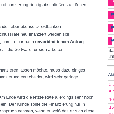
1
ofinanzierung richtig abschließen zu können.
8
Handel, aber ebenso Direktbanken
6
chlussrate neu finanziert werden soll
5
h, unmittelbar nach
unverbindlichem Antrag
zt
– die Software für sich arbeiten
Ba
un
inanzieren lassen möchte, muss dazu einiges
Ak
nanzierung entscheidet, wird sehr geringe
3.
5.
Am Ende wird die letzte Rate allerdings sehr hoch
10
sein. Der Kunde sollte die Finanzierung nur in
15
Anspruch nehmen, wenn er weiß das er sich diese