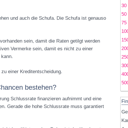
30
50
ehen und auch die Schufa. Die Schufa ist genauso
75
10
15
orhanden sein, damit die Raten getilgt werden
20
iven Vermerke sein, damit es nicht zu einer
 kann.
25
30
 zu einer Kreditentscheidung.
40
50
Chancen bestehen?
erung Schlussrate finanzieren aufnimmt und eine
Fin
en. Gerade die hohe Schlussrate muss garantiert
Ge
Kau