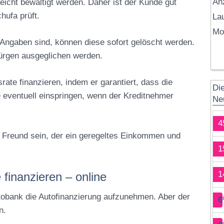
An
eicht bewältigt werden. Daher ist der Kunde gut
hufa prüft.
Lau
Mo
Angaben sind, können diese sofort gelöscht werden.
ürgen ausgeglichen werden.
rate finanzieren, indem er garantiert, dass die
Di
 eventuell einspringen, wenn der Kreditnehmer
Ne
4
r Freund sein, der ein geregeltes Einkommen und
1
1
 finanzieren – online
utobank die Autofinanzierung aufzunehmen. Aber der
6
n.