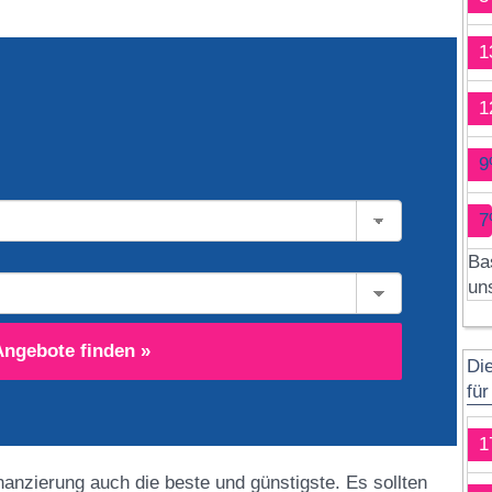
1
1
9
7
Ba
un
Angebote finden »
Di
fü
1
inanzierung auch die beste und günstigste. Es sollten