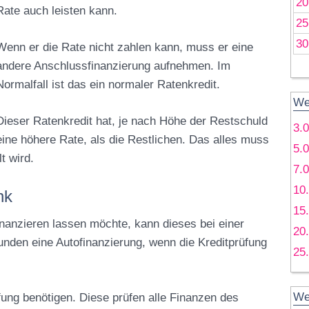
20
Rate auch leisten kann.
25
30
Wenn er die Rate nicht zahlen kann, muss er eine
andere Anschlussfinanzierung aufnehmen. Im
Normalfall ist das ein normaler Ratenkredit.
We
Dieser Ratenkredit hat, je nach Höhe der Restschuld
3.
eine höhere Rate, als die Restlichen. Das alles muss
5.
t wird.
7.
10
nk
15
inanzieren lassen möchte, kann dieses bei einer
20
unden eine Autofinanzierung, wenn die Kreditprüfung
25
We
ung benötigen. Diese prüfen alle Finanzen des