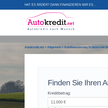
HAT ES RÄDER? DANN FINANZIEREN WIR ES...
Autokredit.net
>
Allgemein
>
Autofinanzierung Schlussrate f
Finden Sie Ihren A
Kreditbetrag: