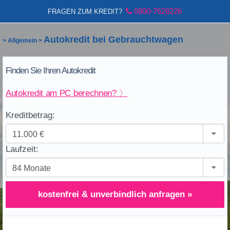
0800-7628226
FRAGEN ZUM KREDIT?
Autokredit bei Gebrauchtwagen
>
Allgemein
>
Finden Sie Ihren Autokredit
Autokredit am PC berechnen? 〉
Kreditbetrag:
Laufzeit:
kostenfrei & unverbindlich anfragen »