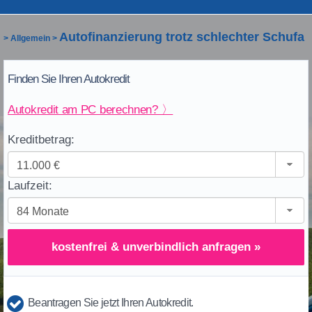
Autofinanzierung trotz schlechter Schufa
>
Allgemein
>
Finden Sie Ihren Autokredit
Autokredit am PC berechnen? 〉
Kreditbetrag:
Laufzeit:
kostenfrei & unverbindlich anfragen »
Beantragen Sie jetzt Ihren Autokredit.