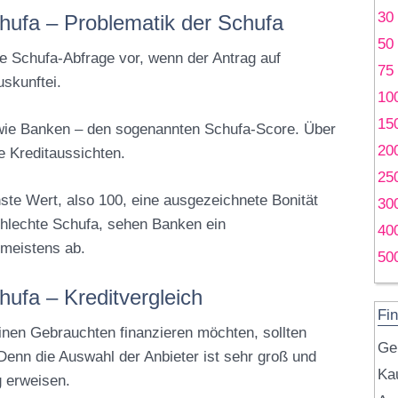
30
chufa – Problematik der Schufa
50
e Schufa-Abfrage vor, wenn der Antrag auf
75
uskunftei.
10
15
– wie Banken – den sogenannten Schufa-Score. Über
20
e Kreditaussichten.
25
ste Wert, also 100, eine ausgezeichnete Bonität
30
chlechte Schufa, sehen Banken ein
40
 meistens ab.
50
hufa – Kreditvergleich
Fin
nen Gebrauchten finanzieren möchten, sollten
Ge
Denn die Auswahl der Anbieter ist sehr groß und
Kau
g erweisen.