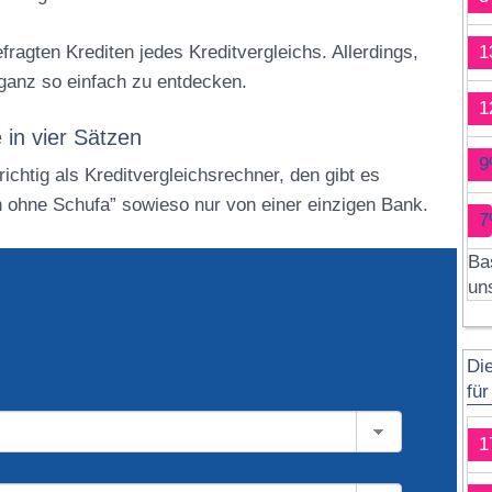
fragten Krediten jedes Kreditvergleichs. Allerdings,
1
t ganz so einfach zu entdecken.
1
 in vier Sätzen
9
ichtig als Kreditvergleichsrechner, den gibt es
ch ohne Schufa” sowieso nur von einer einzigen Bank.
7
Ba
un
Di
fü
1