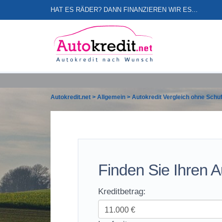
HAT ES RÄDER? DANN FINANZIEREN WIR ES...
Autokredit.net
>
Allgemein
>
Autokredit Vergleich ohne Schu
Finden Sie Ihren A
Kreditbetrag: