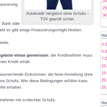
20
nanzierung
25
Autokredit Vergleich ohne Schufa –
30
TÜV geprüft sicher.
r Bank oder
eht es gibt einige Finanzierungsmöglichkeiten.
We
teile.
3.
5.
Angebote etwas gemeinsam
: der Kreditnehmer muss
7.
nen Kredit erhält.
10
15
s ausreichende Einkommen, die feste Anstellung ohne
20
bere Schufa. Wer diese Bedingungen erfüllen kann,
fel erhalten.
25
ditnehmer mit schlechter Schufa.
We