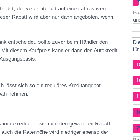
6
idet, der verzichtet oft auf einen attraktiven
Ba
eser Rabatt wird aber nur dann angeboten, wenn
un
ank entscheidet, sollte zuvor beim Händler den
Di
fü
. Mit diesem Kaufpreis kann er dann den Autokredit
e Ausgangsbasis.
1
1
h lässt sich so ein reguläres Kreditangebot
 wahrnehmen.
1
1
itsumme reduziert sich um den gewährten Rabatt.
7
 auch die Ratenhöhe wird niedriger ebenso der