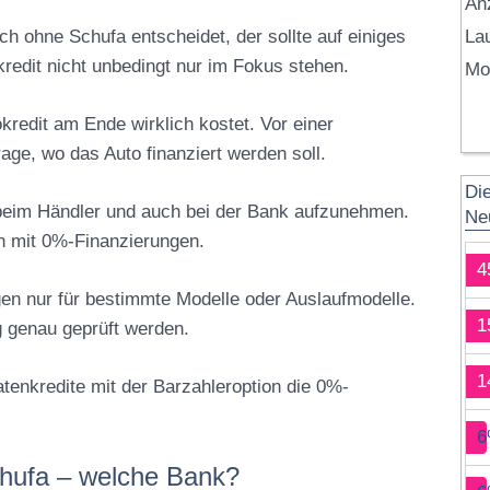
An
ch ohne Schufa entscheidet, der sollte auf einiges
Lau
kredit nicht unbedingt nur im Fokus stehen.
Mo
okredit am Ende wirklich kostet. Vor einer
age, wo das Auto finanziert werden soll.
Di
t beim Händler und auch bei der Bank aufzunehmen.
Ne
n mit 0%-Finanzierungen.
4
gen nur für bestimmte Modelle oder Auslaufmodelle.
1
g genau geprüft werden.
1
enkredite mit der Barzahleroption die 0%-
6
chufa – welche Bank?