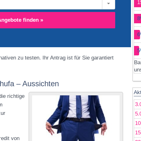
1
8
Angebote finden »
6
5
tiven zu testen. Ihr Antrag ist für Sie garantiert
Ba
un
chufa – Aussichten
Ak
ie richtige
3.
em
zur
5.
10
15
redit von