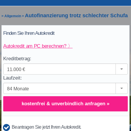
Autofinanzierung trotz schlechter Schufa
>
Allgemein
>
Finden Sie Ihren Autokredit
Autokredit am PC berechnen? 〉
Kreditbetrag:
Laufzeit:
kostenfrei & unverbindlich anfragen »
Beantragen Sie jetzt Ihren Autokredit.