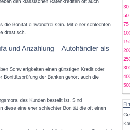
neben den klassischen Ratenkrediten oft auch
30
50
75
s die Bonität einwandfrei sein. Mit einer schlechten
e drastisch.
10
15
fa und Anzahlung – Autohändler als
20
25
30
ben Schwierigkeiten einen günstigen Kredit oder
40
er Bonitätsprüfung der Banken gehört auch die
50
ngsmoral des Kunden bestellt ist. Sind
Fin
n diese eine eher schlechter Bonität die oft einen
Ge
Kau