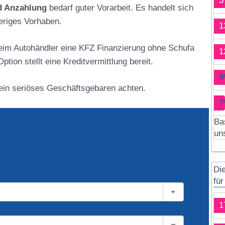
3
d Anzahlung
bedarf guter Vorarbeit. Es handelt sich
ieriges Vorhaben.
1
eim Autohändler eine KFZ Finanzierung ohne Schufa
1
tion stellt eine Kreditvermittlung bereit.
9
 ein seriöses Geschäftsgebaren achten.
7
Ba
un
Di
fü
1