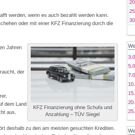
20
25
chafft werden, wenn es auch bezahlt werden kann.
30
chehen oder mit einer KFZ Finanzierung durch die
We
ren Jahren
3.
5.
raucht, der
7.
10
15
rer.
20
auf dem Land
KFZ Finanzierung ohne Schufa und
25
ht aus.
Anzahlung – TÜV Siegel
hört deshalb zu den am meisten gesuchten Krediten.
We