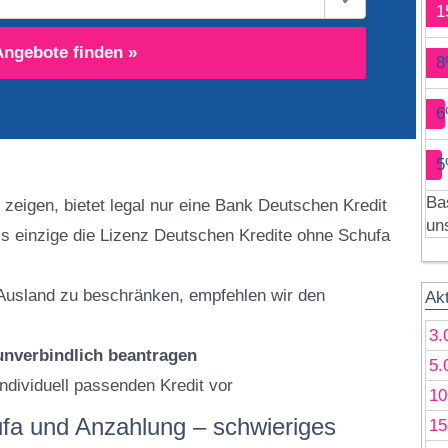
1
Angebote finden »
8
6
5
Ba
 zeigen, bietet legal nur eine Bank Deutschen Kredit
un
ls einzige die Lizenz Deutschen Kredite ohne Schufa
m Ausland zu beschränken, empfehlen wir den
Ak
3.
unverbindlich beantragen
5.
individuell passenden Kredit vor
10
fa und Anzahlung – schwieriges
15