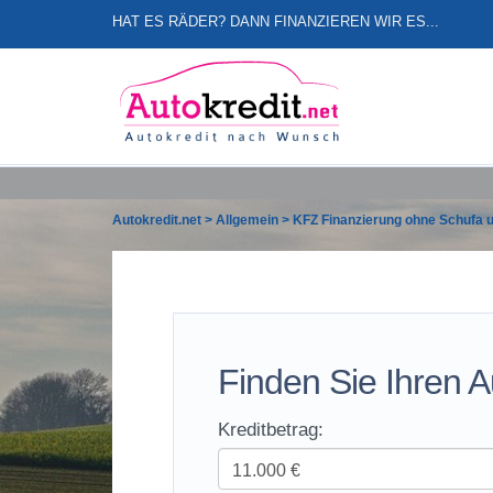
HAT ES RÄDER? DANN FINANZIEREN WIR ES...
Autokredit.net
>
Allgemein
>
KFZ Finanzierung ohne Schufa 
Finden Sie Ihren A
Kreditbetrag: