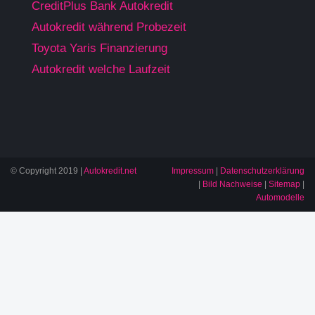
CreditPlus Bank Autokredit
Autokredit während Probezeit
Toyota Yaris Finanzierung
Autokredit welche Laufzeit
© Copyright 2019 |
Autokredit.net
Impressum
|
Datenschutzerklärung
|
Bild Nachweise
|
Sitemap
|
Automodelle