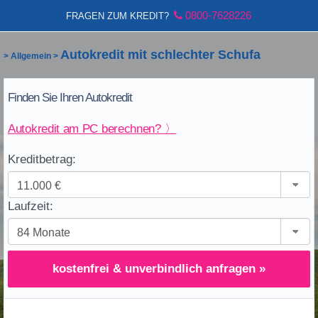
0800-7628226
FRAGEN ZUM KREDIT?
Autokredit mit schlechter Schufa
>
Allgemein
>
Finden Sie Ihren Autokredit
Autokredit am PC berechnen? 〉
Kreditbetrag:
Laufzeit:
kostenfrei & unverbindlich anfragen »